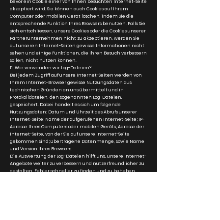
bevor ein Cookie einer von Ihnen besuchten Internet-Seite
akzeptiert wird. Sie können auch Cookies auf Ihrem
Computer oder mobilen Gerät löschen, indem Sie die
entsprechende Funktion Ihres Browsers benutzen. Falls Sie
sich entschliessen, unsere Cookies oder die Cookies unserer
Partnerunternehmen nicht zu akzeptieren, werden Sie
auf unseren Internet-Seiten gewisse Informationen nicht
sehen und einige Funktionen, die Ihren Besuch verbessern
sollen, nicht nutzen können.
11. Wie verwenden wir Log-Dateien?
Bei jedem Zugriff auf unsere Internet-Seiten werden von
Ihrem Internet-Browser gewisse Nutzungsdaten aus
technischen Gründen an uns übermittelt und in
Protokolldateien, den sogenannten Log-Dateien,
gespeichert. Dabei handelt es sich um folgende
Nutzungsdaten: Datum und Uhrzeit des Abrufs unserer
Internet-Seite; Name der aufgerufenen Internet-Seite; IP-
Adresse Ihres Computers oder mobilen Geräts; Adresse der
Internet-Seite, von der Sie auf unsere Internet-Seite
gekommen sind; übertragene Datenmenge, sowie Name
und Version Ihres Browsers.
Die Auswertung der Log-Dateien hilft uns, unsere Internet-
Angebote weiter zu verbessern und nutzerfreundlicher zu
gestalten, Fehler schneller zu finden und zu beheben
sowie Serverkapazitäten zu steuern. Anhand der Log-
Dateien können wir etwa feststellen, zu welcher Zeit die
Nutzung unserer Internet-Angebote besonders beliebt ist
und entsprechendes Datenvolumen zur Verfügung stellen,
um Ihnen eine bestmögliche Nutzung zu gewährleisten.
12. Wie verwenden wir Web Analyse-Tools?