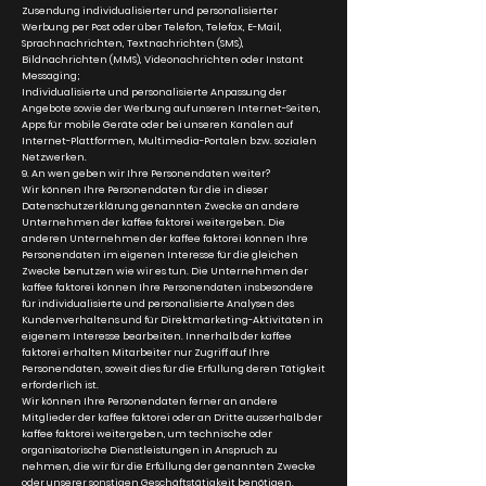
Zusendung individualisierter und personalisierter
Werbung per Post oder über Telefon, Telefax, E-Mail,
Sprachnachrichten, Textnachrichten (SMS),
Bildnachrichten (MMS), Videonachrichten oder Instant
Messaging;
Individualisierte und personalisierte Anpassung der
Angebote sowie der Werbung auf unseren Internet-Seiten,
Apps für mobile Geräte oder bei unseren Kanälen auf
Internet-Plattformen, Multimedia-Portalen bzw. sozialen
Netzwerken.
9. An wen geben wir Ihre Personendaten weiter?
Wir können Ihre Personendaten für die in dieser
Datenschutzerklärung genannten Zwecke an andere
Unternehmen der kaffee faktorei weitergeben. Die
anderen Unternehmen der kaffee faktorei können Ihre
Personendaten im eigenen Interesse für die gleichen
Zwecke benutzen wie wir es tun. Die Unternehmen der
kaffee faktorei können Ihre Personendaten insbesondere
für individualisierte und personalisierte Analysen des
Kundenverhaltens und für Direktmarketing-Aktivitäten in
eigenem Interesse bearbeiten. Innerhalb der kaffee
faktorei erhalten Mitarbeiter nur Zugriff auf Ihre
Personendaten, soweit dies für die Erfüllung deren Tätigkeit
erforderlich ist.
Wir können Ihre Personendaten ferner an andere
Mitglieder der kaffee faktorei oder an Dritte ausserhalb der
kaffee faktorei weitergeben, um technische oder
organisatorische Dienstleistungen in Anspruch zu
nehmen, die wir für die Erfüllung der genannten Zwecke
oder unserer sonstigen Geschäftstätigkeit benötigen.