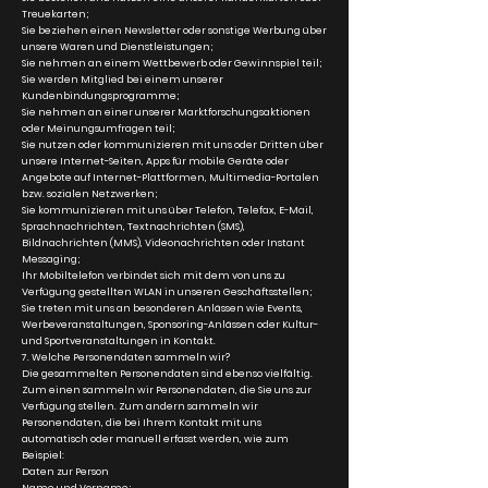
Treuekarten;
Sie beziehen einen Newsletter oder sonstige Werbung über
unsere Waren und Dienstleistungen;
Sie nehmen an einem Wettbewerb oder Gewinnspiel teil;
Sie werden Mitglied bei einem unserer
Kundenbindungsprogramme;
Sie nehmen an einer unserer Marktforschungsaktionen
oder Meinungsumfragen teil;
Sie nutzen oder kommunizieren mit uns oder Dritten über
unsere Internet-Seiten, Apps für mobile Geräte oder
Angebote auf Internet-Plattformen, Multimedia-Portalen
bzw. sozialen Netzwerken;
Sie kommunizieren mit uns über Telefon, Telefax, E-Mail,
Sprachnachrichten, Textnachrichten (SMS),
Bildnachrichten (MMS), Videonachrichten oder Instant
Messaging;
Ihr Mobiltelefon verbindet sich mit dem von uns zu
Verfügung gestellten WLAN in unseren Geschäftsstellen;
Sie treten mit uns an besonderen Anlässen wie Events,
Werbeveranstaltungen, Sponsoring-Anlässen oder Kultur-
und Sportveranstaltungen in Kontakt.
7. Welche Personendaten sammeln wir?
Die gesammelten Personendaten sind ebenso vielfältig.
Zum einen sammeln wir Personendaten, die Sie uns zur
Verfügung stellen. Zum andern sammeln wir
Personendaten, die bei Ihrem Kontakt mit uns
automatisch oder manuell erfasst werden, wie zum
Beispiel:
Daten zur Person
Name und Vorname;