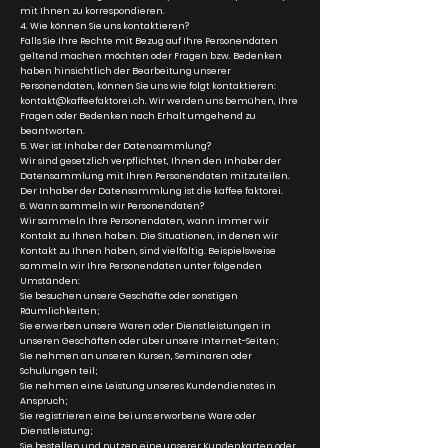
mit Ihnen zu korrespondieren.
4. Wie können Sie uns kontaktieren?
Falls Sie Ihre Rechte mit Bezug auf Ihre Personendaten
geltend machen möchten oder Fragen bzw. Bedenken
haben hinsichtlich der Bearbeitung unserer
Personendaten, können Sie uns wie folgt kontaktieren:
kontakt@kaffeefaktorei.ch
. Wir werden uns bemühen, Ihre
Fragen oder Bedenken nach Erhalt umgehend zu
beantworten.
5. Wer ist Inhaber der Datensammlung?
Wir sind gesetzlich verpflichtet, Ihnen den Inhaber der
Datensammlung mit Ihren Personendaten mitzuteilen.
Der Inhaber der Datensammlung ist die kaffee faktorei.
6. Wann sammeln wir Personendaten?
Wir sammeln Ihre Personendaten, wann immer wir
Kontakt zu Ihnen haben. Die Situationen, in denen wir
Kontakt zu Ihnen haben, sind vielfältig. Beispielsweise
sammeln wir Ihre Personendaten unter folgenden
Umständen:
Sie besuchen unsere Geschäfte oder sonstigen
Räumlichkeiten;
Sie erwerben unsere Waren oder Dienstleistungen in
unseren Geschäften oder über unsere Internet-Seiten;
Sie nehmen an unseren Kursen, Seminaren oder
Schulungen teil;
Sie nehmen eine Leistung unseres Kundendienstes in
Anspruch;
Sie registrieren eine bei uns erworbene Ware oder
Dienstleistung;
Sie bestellen und nutzen eine unserer Kundenkarten oder