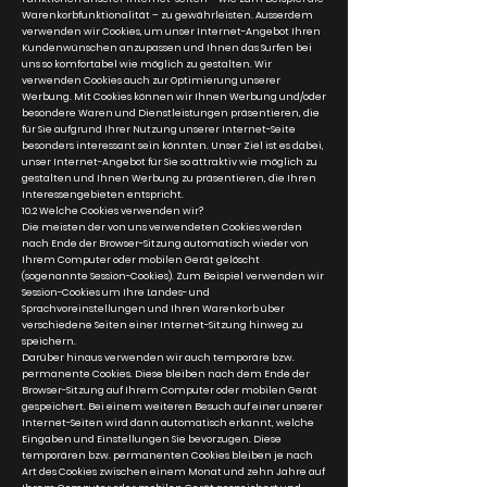
Warenkorbfunktionalität – zu gewährleisten. Ausserdem
verwenden wir Cookies, um unser Internet-Angebot Ihren
Kundenwünschen anzupassen und Ihnen das Surfen bei
uns so komfortabel wie möglich zu gestalten. Wir
verwenden Cookies auch zur Optimierung unserer
Werbung. Mit Cookies können wir Ihnen Werbung und/oder
besondere Waren und Dienstleistungen präsentieren, die
für Sie aufgrund Ihrer Nutzung unserer Internet-Seite
besonders interessant sein könnten. Unser Ziel ist es dabei,
unser Internet-Angebot für Sie so attraktiv wie möglich zu
gestalten und Ihnen Werbung zu präsentieren, die Ihren
Interessengebieten entspricht.
10.2 Welche Cookies verwenden wir?
Die meisten der von uns verwendeten Cookies werden
nach Ende der Browser-Sitzung automatisch wieder von
Ihrem Computer oder mobilen Gerät gelöscht
(sogenannte Session-Cookies). Zum Beispiel verwenden wir
Session-Cookies um Ihre Landes- und
Sprachvoreinstellungen und Ihren Warenkorb über
verschiedene Seiten einer Internet-Sitzung hinweg zu
speichern.
Darüber hinaus verwenden wir auch temporäre bzw.
permanente Cookies. Diese bleiben nach dem Ende der
Browser-Sitzung auf Ihrem Computer oder mobilen Gerät
gespeichert. Bei einem weiteren Besuch auf einer unserer
Internet-Seiten wird dann automatisch erkannt, welche
Eingaben und Einstellungen Sie bevorzugen. Diese
temporären bzw. permanenten Cookies bleiben je nach
Art des Cookies zwischen einem Monat und zehn Jahre auf