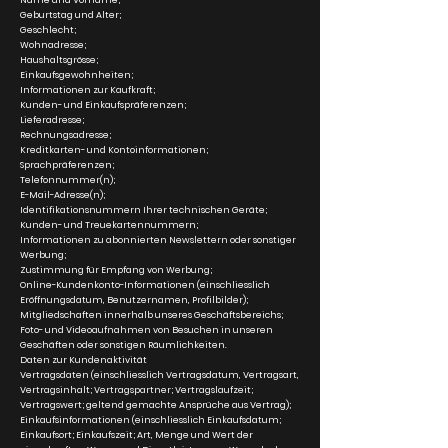
Geburtstag und Alter;
Geschlecht;
Wohnadresse;
Haushaltsgrösse;
Einkaufsgewohnheiten;
Informationen zur Kaufkraft;
Kunden- und Einkaufspräferenzen;
Lieferadresse;
Rechnungsadresse;
Kreditkarten- und Kontoinformationen;
Sprachpräferenzen;
Telefonnummer(n);
E-Mail-Adresse(n);
Identifikationsnummern Ihrer technischen Geräte;
Kunden- und Treuekartennummern;
Informationen zu abonnierten Newslettern oder sonstiger
Werbung;
Zustimmung für Empfang von Werbung;
Online-Kundenkonto-Informationen (einschliesslich
Eröffnungsdatum, Benutzernamen, Profilbilder);
Mitgliedschaften innerhalb unseres Geschäftsbereichs;
Foto- und Videoaufnahmen von Besuchen in unseren
Geschäften oder sonstigen Räumlichkeiten.
Daten zur Kundenaktivität
Vertragsdaten (einschliesslich Vertragsdatum, Vertragsart,
Vertragsinhalt; Vertragspartner; Vertragslaufzeit;
Vertragswert; geltend gemachte Ansprüche aus Vertrag);
Einkaufsinformationen (einschliesslich Einkaufsdatum;
Einkaufsort; Einkaufszeit; Art, Menge und Wert der