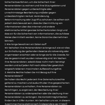
Sicherheitsverfahren, um die Sicherheit Ihrer
Personendaten zu wahren und Ihre Sitzungsdaten und
Personendaten gegen unberechtigte oder
unrechtmässige Bearbeitung und/oder gegen
unbeabsichtigten Verlust, Veränderung,
Bekanntmachung oder Zugriff zu schützen. Sie sollten sich
jedoch stets bewusst sein, dass die Übermittlung von
Informationen über das Internet und andere
elektronische Mittel gewisse Sicherheitsrisiken birgt und
dass wir für die Sicherheit von Informationen, die auf diese
Weise übermittelt werden, keine Garantie übernehmen
können.
2. Wie lange bewahren wir Daten auf?
Wir behalten Ihre Personendaten so lange auf, wie wir dies
zur Einhaltung der geltenden Gesetze als notwendig oder
angemessen erachten oder so lange sie für die Zwecke, für
die sie gesammelt wurden notwendig sind. Wir löschen
Ihre Personendaten, sobald diese nicht mehr benötigt
werden und auf jeden Fall nach Ablauf der gesetzlich
vorgeschriebenen maximalen Aufbewahrungsfrist.
3. Welche Rechte haben Sie mit Bezug auf Ihre
Personendaten?
Sie haben das Recht jederzeit Ihre Datenschutzrechte
geltend zu machen und Auskunft über Ihre gespeicherten
Personendaten zu erhalten, Ihre Personendaten zu
berichtigen, zu ergänzen, der Bearbeitung Ihrer
Personendaten zu widersprechen oder die Löschung Ihrer
Personendaten zu verlangen. Die Kontaktmöglichkeiten
finden Sie in Ziffer 4 unten. Wir behalten uns vor, in diesem
Zusammenhang elektronisch (insbesondere per E-Mail)