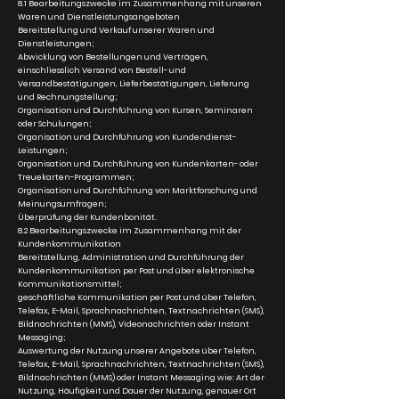
8.1 Bearbeitungszwecke im Zusammenhang mit unseren
Waren und Dienstleistungsangeboten
Bereitstellung und Verkauf unserer Waren und
Dienstleistungen;
Abwicklung von Bestellungen und Verträgen,
einschliesslich Versand von Bestell- und
Versandbestätigungen, Lieferbestätigungen, Lieferung
und Rechnungstellung;
Organisation und Durchführung von Kursen, Seminaren
oder Schulungen;
Organisation und Durchführung von Kundendienst-
Leistungen;
Organisation und Durchführung von Kundenkarten- oder
Treuekarten-Programmen;
Organisation und Durchführung von Marktforschung und
Meinungsumfragen;
Überprüfung der Kundenbonität.
8.2 Bearbeitungszwecke im Zusammenhang mit der
Kundenkommunikation
Bereitstellung, Administration und Durchführung der
Kundenkommunikation per Post und über elektronische
Kommunikationsmittel;
geschäftliche Kommunikation per Post und über Telefon,
Telefax, E-Mail, Sprachnachrichten, Textnachrichten (SMS),
Bildnachrichten (MMS), Videonachrichten oder Instant
Messaging;
Auswertung der Nutzung unserer Angebote über Telefon,
Telefax, E-Mail, Sprachnachrichten, Textnachrichten (SMS),
Bildnachrichten (MMS) oder Instant Messaging wie: Art der
Nutzung, Häufigkeit und Dauer der Nutzung, genauer Ort