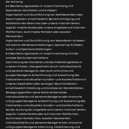
der Nutzung.
8.3 Bearbeitungszwecke im Zusammenhang mit
besonderen Aktivitäten und Anlässen
Organisation und Durchführung von Wettbewerben oder
Gewinnspielen, einschliesslich Benachrichtigung und
Publikation der Gewinner über unsere Internet-Seiten,
Apps für mobile Geräte oder unsere Angebote auf Internet-
Plattformen, Multimedia-Portalen oder sozialen
Netzwerken;
Organisation und Durchführung von besonderen Anlässen
wie Events, Werbeveranstaltungen, Sponsoring-Anlässen,
Kultur- und Sportveranstaltungen.
8.4 Bearbeitungszwecke im Zusammenhang mit der
Analyse des Kundenverhaltens
Optimierung der Standorte und des Produktangebotes in
unseren Filialen. Dies geschieht durch individualisierte
und personenbezogene, aber auch anonyme und
gruppenbezogene Aufzeichnung und Auswertung des
historischen und aktuellen Kunden- und Kaufverhaltens in
unseren Geschäften oder sonstigen Räumlichkeiten −
einschliesslich Erstellung und Analyse von Standortdaten,
Bewegungsprofilen sowie Warenkorbanalyse;
Individualisierte und personenbezogene oder anonyme
und gruppenbezogene Aufzeichnung und Auswertung des
historischen und aktuellen Kunden- und Kaufverhaltens
bei der Nutzung der Angebote auf unseren Internet-Seiten,
Apps für mobile Geräte oder auf Internet-Plattformen,
Multimedia-Portalen bzw. sozialen Netzwerken;
Individualisierte und personenbezogene bzw. anonyme
und gruppenbezogene Erkennung, Klassifizierung und