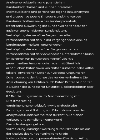
Analyse von aktuellen und potentiellen
Kundenbedürfnissen und Kundeninteressen;
Individualisierte und personenbezogene bzw. anonyme
und gruppenbezogene Einordung und Analyse des
Kundenverhaltens sowie des Kundenpotentials;
statistische Auswertung des Kundenverhaltens auf der
Basis von anonymisierten Kundendaten;
Verknüpfung der neu über Sie gesammelten
Personendaten mit den in der Vergangenheit von uns
bereits gesammelten Personendaten;
Verknüpfung der von uns über Sie gesammelten
Personendaten mit den von anderen Unternehmen (auch
im Rahmen von Bonusprogrammen) über Sie
gesammelten Personendaten oder mit öffentlich
erhältlichen Daten sowie von Dritten ausserhalb der kaffee
faktorei erworbenen Daten zur Verbesserung unserer
Datenbasis und der Analyse des Kundenverhaltens. Die
Anreicherung von Profilen durch Daten Dritter beinhaltet
z.B.: Daten des Bundesamt für Statistik, Kalenderdaten oder
Geodaten.
8.5 Bearbeitungszwecke im Zusammenhang mit
Direktmarketing
Vereinfachung von Abläufen − wie Einkäufe oder
Buchungen − und Nutzung von Erkenntnissen aus der
Analyse des Kundenverhaltens zur kontinuierlichen
Verbesserung sämtlicher Waren- und
Dienstleistungsangebote;
Vermeidung unnötiger Werbung durch Erkenntnisse aus
der Analyse des Kundenverhaltens für ein
individualisiertes und personalisiertes Direktmarketing;