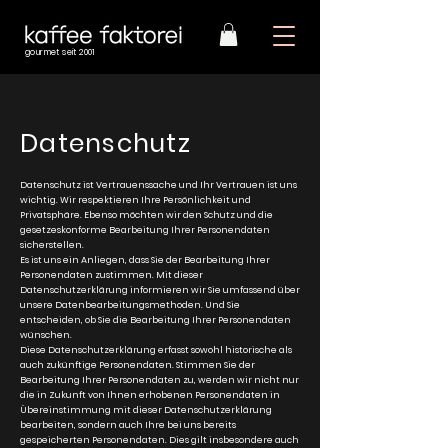
gourmet seit 2001
Sollten sich zwischen dieser Datenschutzerklärung und
den sonst anwendbaren Vertrags- oder
Datenschutz
Geschäftsbedingungen der kaffee faktorei irgendwelche
Widersprüche ergeben, so haben die Bestimmungen
dieser Datenschutzerklärung Vorrang.
Datenschutz ist Vertrauenssache und Ihr Vertrauen ist uns
wichtig. Wir respektieren Ihre Persönlichkeit und
Privatsphäre. Ebenso möchten wir den Schutz und die
gesetzeskonforme Bearbeitung Ihrer Personendaten
sicherstellen.
Es ist uns ein Anliegen, dass Sie der Bearbeitung Ihrer
Personendaten zustimmen. Mit dieser
Datenschutzerklärung informieren wir Sie umfassend über
unsere Datenbearbeitungsmethoden. Und Sie
entscheiden, ob Sie die Bearbeitung Ihrer Personendaten
wünschen.
Diese Datenschutzerklärung erfasst sowohl historische als
auch zukünftige Personendaten. Stimmen Sie der
Bearbeitung Ihrer Personendaten zu, werden wir nicht nur
die in Zukunft von Ihnen erhobenen Personendaten in
Übereinstimmung mit dieser Datenschutzerklärung
bearbeiten, sondern auch Ihre bei uns bereits
gespeicherten Personendaten. Dies gilt insbesondere auch