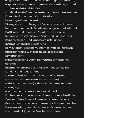
eingekauften Waren und Dienstleistungen; Warenkorb;
abgebrochener Warenkorb; verwendete Zahlungsmittel;
Zahlstelle; Einkaufshistorie);
Kundendienstinformationen (einschliesslich Retouren von
Waren, Reklamationen, Garantiefälle,
Lieferungsinformationen);
Sitzungsdaten mit Bezug auf Besuche unserer Internet-
Seiten, Apps für mobile Geräte oder Angebote auf Internet-
Plattformen, Multimedia-Portalen bzw. sozialen
Netzwerken (einschliesslich Dauer und Häufigkeit der
Besuche, Sprach- und Landesvoreinstellungen,
Informationen über Browser und
Computerbetriebssystem, Internet-Protokoll-Adressen,
Suchbegriffe und Suchergebnisse; abgegebene
Bewertungen);
standortbezogene Daten bei Nutzung von mobilen
Geräten;
Informationen über akkumulierte Treuepunkte bei
Kunden- und Treuekarten;
Kommunikationen über Telefon, Telefax, E-Mail,
Sprachnachrichten, Textnachrichten (SMS),
Bildnachrichten (MMS), Videonachrichten oder Instant
Messaging;
8. Warum bearbeiten wir Personendaten?
Wir bearbeiten Ihre Personendaten zu unterschiedlichen
Zwecken. Diese Zwecke lassen sich in verschiedene
Gruppen zusammenfassen. Namentlich können wir Ihre
Personendaten ganz oder teilweise für einzelne oder
mehrere der folgenden Zwecke bearbeiten: