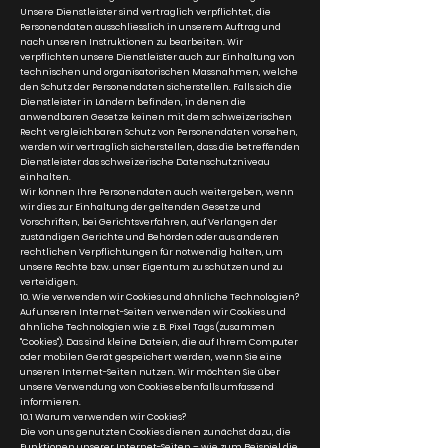
Unsere Dienstleister sind vertraglich verpflichtet, die
Personendaten ausschliesslich in unserem Auftrag und
nach unseren Instruktionen zu bearbeiten. Wir
verpflichten unsere Dienstleister auch zur Einhaltung von
technischen und organisatorischen Massnahmen, welche
den Schutz der Personendaten sicherstellen. Falls sich die
Dienstleister in Ländern befinden, in denen die
anwendbaren Gesetze keinen mit dem schweizerischen
Recht vergleichbaren Schutz von Personendaten vorsehen,
werden wir vertraglich sicherstellen, dass die betreffenden
Dienstleister das schweizerische Datenschutzniveau
einhalten.
Wir können Ihre Personendaten auch weitergeben, wenn
wir dies zur Einhaltung der geltenden Gesetze und
Vorschriften, bei Gerichtsverfahren, auf Verlangen der
zuständigen Gerichte und Behörden oder aus anderen
rechtlichen Verpflichtungen für notwendig halten, um
unsere Rechte bzw. unser Eigentum zu schützen und zu
verteidigen.
10. Wie verwenden wir Cookies und ähnliche Technologien?
Auf unseren Internet-Seiten verwenden wir Cookies und
ähnliche Technologien wie z.B. Pixel Tags (zusammen
"Cookies"). Das sind kleine Dateien, die auf Ihrem Computer
oder mobilen Gerät gespeichert werden, wenn Sie eine
unseren Internet-Seiten nutzen. Wir möchten Sie über
unsere Verwendung von Cookies ebenfalls umfassend
informieren.
10.1 Warum verwenden wir Cookies?
Die von uns genutzten Cookies dienen zunächst dazu, die
Funktionen unserer Internet-Seiten – wie zum Beispiel die