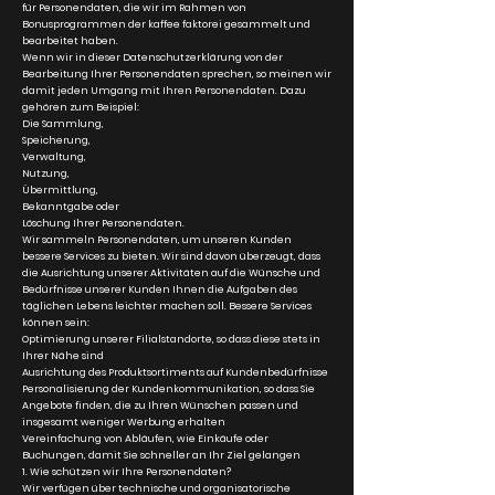
für Personendaten, die wir im Rahmen von
Bonusprogrammen der kaffee faktorei gesammelt und
bearbeitet haben.
Wenn wir in dieser Datenschutzerklärung von der
Bearbeitung Ihrer Personendaten sprechen, so meinen wir
damit jeden Umgang mit Ihren Personendaten. Dazu
gehören zum Beispiel:
Die Sammlung,
Speicherung,
Verwaltung,
Nutzung,
Übermittlung,
Bekanntgabe oder
Löschung Ihrer Personendaten.
Wir sammeln Personendaten, um unseren Kunden
bessere Services zu bieten. Wir sind davon überzeugt, dass
die Ausrichtung unserer Aktivitäten auf die Wünsche und
Bedürfnisse unserer Kunden Ihnen die Aufgaben des
täglichen Lebens leichter machen soll. Bessere Services
können sein:
Optimierung unserer Filialstandorte, so dass diese stets in
Ihrer Nähe sind
Ausrichtung des Produktsortiments auf Kundenbedürfnisse
Personalisierung der Kundenkommunikation, so dass Sie
Angebote finden, die zu Ihren Wünschen passen und
insgesamt weniger Werbung erhalten
Vereinfachung von Abläufen, wie Einkäufe oder
Buchungen, damit Sie schneller an Ihr Ziel gelangen
1. Wie schützen wir Ihre Personendaten?
Wir verfügen über technische und organisatorische