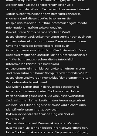
Ihrem Computer oder mobilen Gerät gespeichert und
werden nach Ablauf der programmierten Zeit
automatisch deaktiviert. Sie dienen dazu, unsere Internet-
Seiten nutzerfreundlicher, effektiver und sicherer zu
machen. Dank dieser Cookies bekommen Sie
beispielsweise speziell auf Ihre Interessen abgestimmte
Informationen auf der Seite angezeigt.
Die auf Ihrem Computer oder mobilen Gerät
gespeicherten Cookies können unter Umständen auch von
Partnerunternehmen stammen. Diese können andere
Unternehmen der kaffee faktorei oder auch
Unternehmen ausserhalb der kaffee faktorei sein. Diese
Cookies ermöglichen unseren Partnerunternehmen, Sie
mit Werbung anzusprechen, die Sie tatsächlich
interessieren könnte. Die Cookies der
Partnerunternehmen bleiben zwischen einem Monat
und zehn Jahre auf Ihrem Computer oder mobilen Gerät
gespeichert und werden nach Ablauf der programmierten
Zeit automatisch deaktiviert.
10.3 Welche Daten sind in den Cookies gespeichert?
In den von uns verwendeten Cookies werden keine
Personendaten gespeichert. Die von uns verwendeten
Cookies können keiner bestimmten Person zugeordnet
werden. Bei Aktivierung eines Cookies wird diesem eine
Identifikationsnummer zugewiesen.
10.4 Wie können Sie die Speicherung von Cookies
verhindern?
Die meisten Internet-Browser akzeptieren Cookies
automatisch. Sie können jedoch Ihren Browser anweisen,
keine Cookies zu akzeptieren oder Sie jeweils anzufragen,